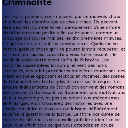
Criminalité
Les récits policiers commencent par un mauvais choix
et suivent les chemins que ce choix trace. Ils peuvent
être discrets, comme le lent déroulement d’une affaire
étouffée dans une petite ville, ou bruyants, comme un
braquage qui tourne mal dès les dix premières minutes.
Ce qui les unit, ce sont les conséquences. Quelqu’un va
perdre quelque chose qu’il ne pourra jamais récupérer, et
le travail de l’auteur consiste à vous faire ressentir le
poids de cette perte avant la fin de l’histoire. Les
histoires rassemblées ici comprennent des noirs
classiques, des mini-procédures policières modernes, des
mises en scène opposant escrocs et victimes, des scènes
de tribunal et des textes plus discrets sur le regret. Les
auteurs indépendants de StorySloth écrivent des romans
policiers en s’intéressant véritablement aux motivations
et à la psychologie, et pas seulement aux mécanismes
de l’intrigue. Vous trouverez des histoires avec une
résolution claire et d’autres qui laissent délibérément
ouverte la question de la justice. Le filtre par durée de
lecture est utile ici. Une nouvelle policière bien ficelée
peut vous offrir tout ce que vous attendez en douze