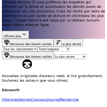
minutes chrono. Si vous préférez les enquêtes qui
s’étirent sur la durée et accumulent les détails avant de
déboucher sur une conclusion, triez les récits par date de
publication ou par durée de lecture et choisissez les plus
longs. Chaque histoire est relue par un éditeur humain
avant d’être mise en ligne.
Afficher plus
Découvrez des trésors cachés
Le plus récent
Découvrez des trésors cachés
Nouvelles originales d'auteurs réels. A lire gratuitement.
Soutenez les auteurs que vous aimez.
Découvrir
Histoires
Genres
Concours
Journal
Recherche