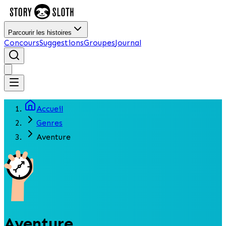
Parcourir les histoires
Concours
Suggestions
Groupes
Journal
Accueil
Genres
Aventure
Aventure