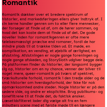
Romantik
Romantik dækker over et bredere spektrum af
historier, end markedsføringen ellers giver indtryk af. I
sin kerne handler genren om to eller flere mennesker,
der forsøger at finde ud af, om de hører sammen, og
hvad det kan koste dem at finde ud af det. De gode
noveller inden for romantikgenren er ofte mere
følelsesmæssigt præcise end romaner, fordi de har
mindre plads til at trække tiden ud. Et møde, en
komplikation, en vending, et øjeblik af ærlighed, en
afslutning. Afslutningen er nogle gange foreningen og
nogle gange afskeden, og StorySloth udgiver begge dele.
På platformen finder du historier, der langsomt bygger
sig op, historier om en ny chance, venner der bliver til
noget mere, queer-romantik på tværs af spektret,
tværkulturelle forhold, romantik i den tredje alder og de
små historier om hverdagsforhold, der ikke får nok
opmærksomhed andre steder. Nogle historier er på den
sødere side, og andre er eksplicitte. Brug publikums- og
tonefiltrene til at finde det, du faktisk ønsker.
Læsetidsfilteret lader dig vælge alt fra en fem
minutters scene med et første møde til en længere