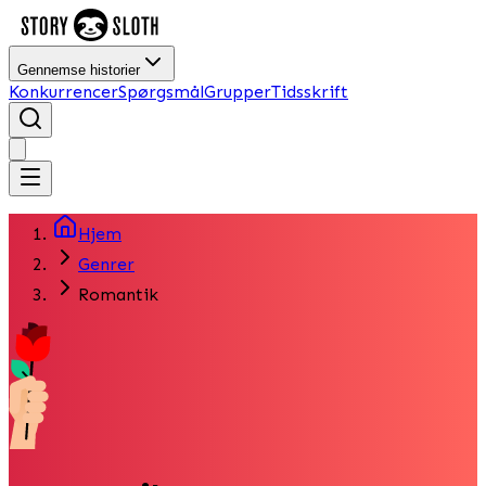
Gennemse historier
Konkurrencer
Spørgsmål
Grupper
Tidsskrift
Hjem
Genrer
Romantik