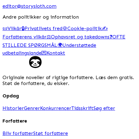
editor@storysloth.com
Andre politikker og information
📜
Vilkår
🔒
Privatlivets fred
🍪
Cookie-politik
✍️
Forfatterens vilkår
⚖️
Ophavsret og takedowns
❓
OFTE
STILLEDE SPØRGSMÅL
🌍
Understøttede
udbetalingslande
💌
Kontakt
Originale noveller af rigtige forfattere. Læs dem gratis.
Støt de forfattere, du elsker.
Opdag
Historier
Genrer
Konkurrencer
Tidsskrift
Søg efter
Forfattere
Bliv forfatter
Støt forfattere