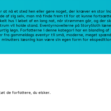
 at nå et sted hen eller gøre noget, der kræver en stor in
 af sig selv, man må finde frem til for at kunne fortsætte.
elt hus i løbet af en lang nat, når strømmen går, og der sk
trum vil holde stand. Eventyrnovellerne på StorySloth læne
rtig løgn. Forfatterne i denne kategori har en blanding af 
der fra gammeldags eventyr til små, moderne, meget spænd
m minutters læsning kan være sin egen form for ekspedition
øt de forfattere, du elsker.