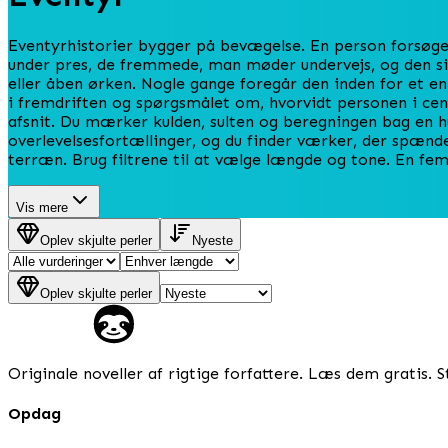
Eventyrhistorier bygger på bevægelse. En person forsøger
under pres, de fremmede, man møder undervejs, og den side
eller åben ørken. Nogle gange foregår den inden for et enk
i fremdriften og spørgsmålet om, hvorvidt personen i cen
afsnit. Du mærker kulden, sulten og beregningen bag en hu
overlevelsesfortællinger, og du finder værker, der spæn
terræn. Brug filtrene til at vælge længde og tone. En fe
Vis mere
Oplev skjulte perler
Nyeste
Oplev skjulte perler
Originale noveller af rigtige forfattere. Læs dem gratis. St
Opdag