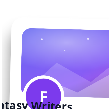
F
ntasy Writers