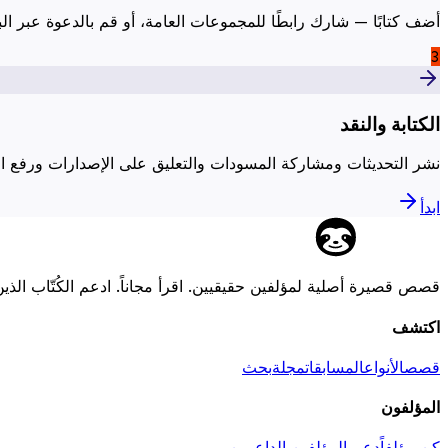
أضف كتابًا — شارك رابطًا للمجموعات العامة، أو قم بالدعوة عبر البر
3
الكتابة والنقد
نشر التحديثات ومشاركة المسودات والتعليق على الإصدارات ورفع ال
ابدأ
قصص قصيرة أصلية لمؤلفين حقيقيين. اقرأ مجاناً. ادعم الكُتّاب الذين
اكتشف
قصص
الأنواع
المسابقات
مجلة
بحث
المؤلفون
كن مؤلفاً
دعم المؤلفين الداعمين