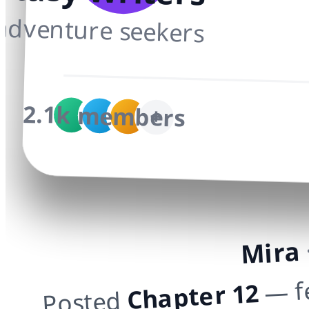
adventure seekers
2.1k members
+
Mira
— f
Chapter 12
Posted