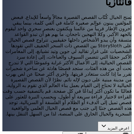
فانتازيا
تمنح الخيال كُتّاب القصص القصيرة مجالاً واسعاً للإبداع. فبعض
المؤلفين يبنون عوالم صغيرة كاملة في ألفي كلمة، بينما يبقي
آخرون الإطار قريباً من عالمنا ويكتفون بعنصر سحري واحد ليقوم
بالجهد الأكبر. وكلا النهجين ناجحان. ما يهم هو أن تبدو القواعد
متسقة وأن يبدو الأشخاص داخلها حقيقيين. تتراوح قصص الخيال
على StorySloth بين القصص ذات السحر الخفيف التي تقودها
الشخصيات على غرار تقاليد لي جوين وتيد تشيانغ، إلى المغامرات
الأكبر حجمًا التي تتضمن السيوف والعباءات، إلى إعادة سرد
القصص الخيالية، إلى الأعمال الأكثر غرابة وغموضًا التي لا تندرج
تحت أي من هذه الفئات. ستجد قصصًا هادئة عن ساحرة شجيرات
تقرر ما إذا كانت ستغادر قريتها، وأخرى أكثر صخبًا عن لص يهرب
من مدينة مبنية على ديون لإله نائم. نظرًا لأن القصص القصيرة
الخيالية لا تحتاج إلى القيام بعمل بناء العالم الذي تقوم به الرواية،
فغالبًا ما تكون أكثر إبداعًا في كل صفحة. قم بالتصفية حسب وقت
القراءة لاختيار قراءة سريعة أو أطول، وبحسب النبرة للعثور على
قصص تميل إلى الدفء أو الظلام أو الفلسفة أو السريالية. توجد
هذه القصص جنبًا إلى جنب مع قصص الخيال العلمي والواقعية
السحرية والخيال الخارق على المنصة، لذا من السهل التنقل بينها.
اعرض المزيد