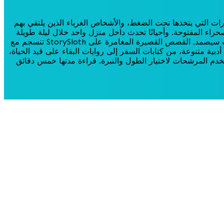
رات التي يتخذها تحت الضغط، والأشخاص الغرباء الذين يلتقي بهم
حراء المفتوحة. وأحيانًا تحدث داخل منزل واحد خلال ليلة طويلة
عندما تنقطع الكهرباء ويجب اتخاذ قرار. جاذبية هذا النوع الأدبي تكمن في الزخم إلى الأمام والسؤال عما إذا كان الشخص في قلب الأحداث سيصمد. القصص القصيرة المغامرة على StorySloth تنسجم مع
أدبية متنوعة، من كتابات السفر إلى روايات البقاء على قيد الحياة،
تخدم المرشحات لاختيار الطول والنبرة. قراءة مدتها خمس دقائق