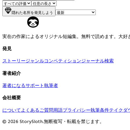
隠れた名所を発見しよう
実在の作家によるオリジナル短編集。無料で読めます。大好
発見
ストーリー
ジャンル
コンペティション
ジャーナル
検索
著者紹介
著者になる
サポート執筆者
会社概要
について
よくあるご質問
用語
プライバシー
執筆条件
テイクダ
© 2026 StorySloth.無断複写・転載を禁じます。