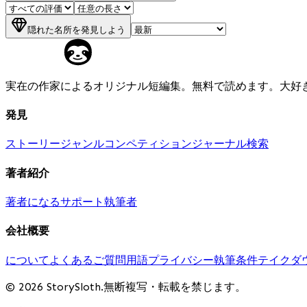
隠れた名所を発見しよう
実在の作家によるオリジナル短編集。無料で読めます。大好
発見
ストーリー
ジャンル
コンペティション
ジャーナル
検索
著者紹介
著者になる
サポート執筆者
会社概要
について
よくあるご質問
用語
プライバシー
執筆条件
テイクダ
© 2026 StorySloth.無断複写・転載を禁じます。