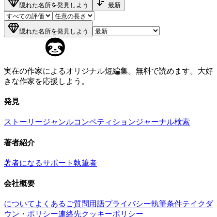
隠れた名所を発見しよう
最新
隠れた名所を発見しよう
実在の作家によるオリジナル短編集。無料で読めます。大好
きな作家を応援しよう。
発見
ストーリー
ジャンル
コンペティション
ジャーナル
検索
著者紹介
著者になる
サポート執筆者
会社概要
について
よくあるご質問
用語
プライバシー
執筆条件
テイクダ
ウン・ポリシー
連絡先
クッキーポリシー