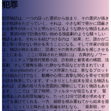
犯罪
犯罪物語は、一つの誤った選択から始まり、その選択が描き
出す軌跡をたどっていく。それは、小さな町で密かに隠蔽さ
れる事件がゆっくりと明らかになるような静かな物語もあれ
ば、冒頭10分で計画が狂い始める強盗劇のような騒々しい
物語もある。それらを結びつけるのは「結果」だ。誰かが二
度と取り戻せない何かを失うことになる。そして作家の役目
は、物語が終わる前に、読者にその喪失の重みを感じさせる
ことにある。 ここに収録された物語には、古典的なノワー
ル、ミニチュア版現代警察小説、詐欺師と被害者の構図、法
廷劇、そして後悔を描いた静かな作品などが含まれていま
す。StorySlothのインディーズ作家たちは、単なるプロット
の仕組みだけでなく、動機や心理に真摯な関心を寄せて犯罪
小説を執筆しています。すっきりとした結末を迎える物語も
あれば、正義の在り方を意図的に曖昧にしておく物語もあり
ます。ここでは「読了時間」フィルターが役立ちます。 緊
迫感あふれる犯罪短編なら、たった12分で読者が求めるす
べてを届けてくれる。一方、細部を積み重ねてから結末を迎
える、じっくりと味わえる長編を好むなら、「最新順」や