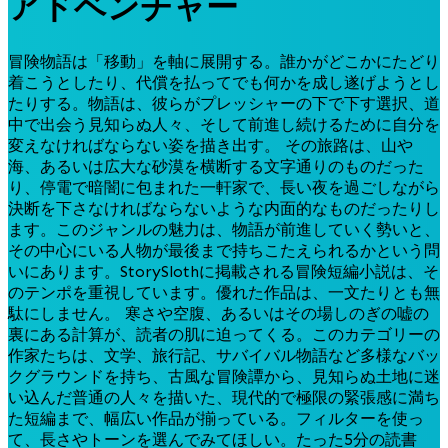
アドベンチャー
冒険物語は「移動」を軸に展開する。誰かがどこかにたどり
着こうとしたり、代償を払ってでも何かを成し遂げようとし
たりする。物語は、彼らがプレッシャーの下で下す選択、道
中で出会う見知らぬ人々、そして前進し続けるために自分を
変えなければならない姿を描き出す。 その旅路は、山や
海、あるいは広大な砂漠を横断する文字通りのものだった
り、停電で暗闇に包まれた一軒家で、長い夜を過ごしながら
決断を下さなければならないような内面的なものだったりし
ます。このジャンルの魅力は、物語が前進していく勢いと、
その中心にいる人物が最後まで持ちこたえられるかという問
いにあります。StorySlothに掲載される冒険短編小説は、そ
のテンポを重視しています。優れた作品は、一文たりとも無
駄にしません。 寒さや空腹、あるいはその場しのぎの嘘の
裏にある計算が、読者の肌に迫ってくる。このカテゴリーの
作家たちは、文学、旅行記、サバイバル物語など多様なバッ
クグラウンドを持ち、古風な冒険譚から、見知らぬ土地に迷
い込んだ普通の人々を描いた、現代的で極限の緊張感に満ち
た短編まで、幅広い作品が揃っている。フィルターを使っ
て、長さやトーンを選んでみてほしい。たった5分の読書