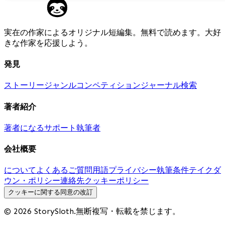
実在の作家によるオリジナル短編集。無料で読めます。大好
きな作家を応援しよう。
発見
ストーリー
ジャンル
コンペティション
ジャーナル
検索
著者紹介
著者になる
サポート執筆者
会社概要
について
よくあるご質問
用語
プライバシー
執筆条件
テイクダ
ウン・ポリシー
連絡先
クッキーポリシー
クッキーに関する同意の改訂
© 2026 StorySloth.無断複写・転載を禁じます。